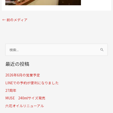
←
前のメディア
検
索
最近の投稿
対
象
2026年6月の営業予定
:
LINEでの予約が便利になりました
27周年
MUSE 240mlサイズ発売
六花オイルリニューアル