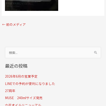
←
前のメディア
検
索
最近の投稿
対
象
2026年6月の営業予定
:
LINEでの予約が便利になりました
27周年
MUSE 240mlサイズ発売
六花オイルリニューアル