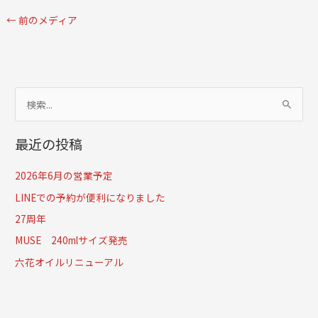
←
前のメディア
検
索
最近の投稿
対
象
2026年6月の営業予定
:
LINEでの予約が便利になりました
27周年
MUSE 240mlサイズ発売
六花オイルリニューアル