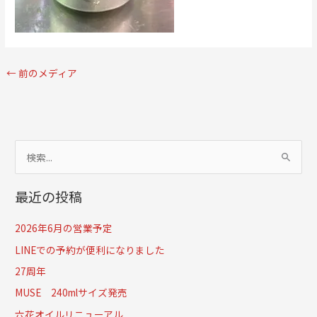
←
前のメディア
検
索
最近の投稿
対
象
2026年6月の営業予定
:
LINEでの予約が便利になりました
27周年
MUSE 240mlサイズ発売
六花オイルリニューアル