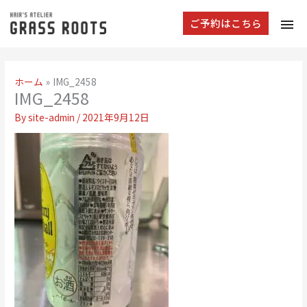
tog
ご予約はこちら
navi
ホーム
IMG_2458
IMG_2458
By
site-admin
/
2021年9月12日