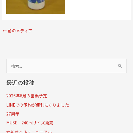
←
前のメディア
検
索
最近の投稿
対
象
2026年6月の営業予定
:
LINEでの予約が便利になりました
27周年
MUSE 240mlサイズ発売
六花オイルリニューアル