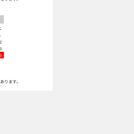
土
5
2
9
6
があります。