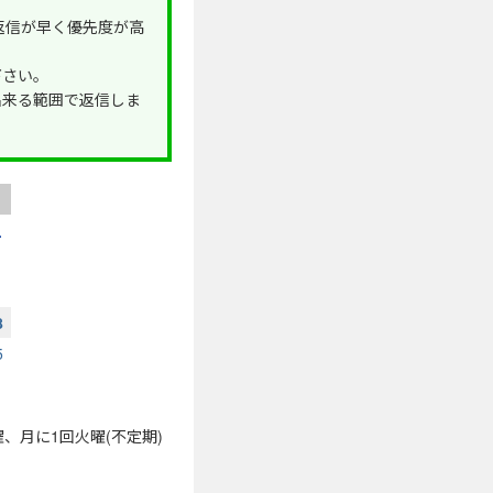
が返信が早く優先度が高
下さい。
出来る範囲で返信しま
土
1
8
5
曜、月に1回火曜(不定期)