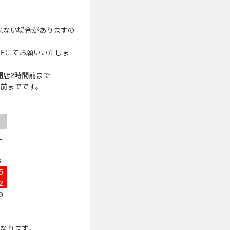
来ない場合がありますの
NEにてお願いいたしま
閉店2時間前まで
間前までです。
土
1
8
5
2
9
になります。