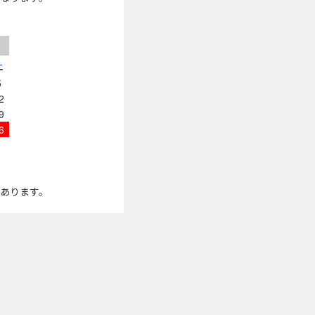
土
5
2
9
6
があります。