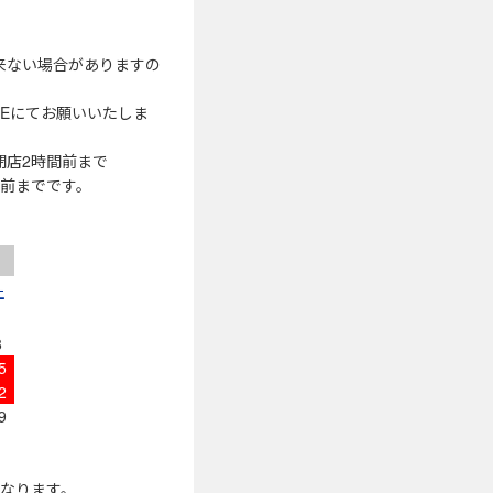
来ない場合がありますの
NEにてお願いいたしま
閉店2時間前まで
間前までです。
土
1
8
5
2
9
になります。