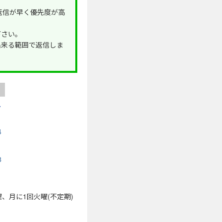
が返信が早く優先度が高
下さい。
出来る範囲で返信しま
土
4
1
8
曜、月に1回火曜(不定期)