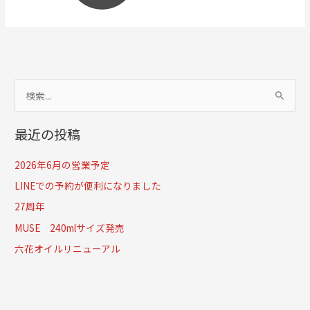
検
索
最近の投稿
対
象
2026年6月の営業予定
:
LINEでの予約が便利になりました
27周年
MUSE 240mlサイズ発売
六花オイルリニューアル