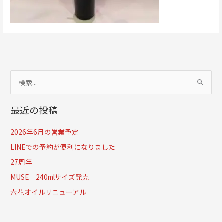
検
索
最近の投稿
対
象
2026年6月の営業予定
:
LINEでの予約が便利になりました
27周年
MUSE 240mlサイズ発売
六花オイルリニューアル