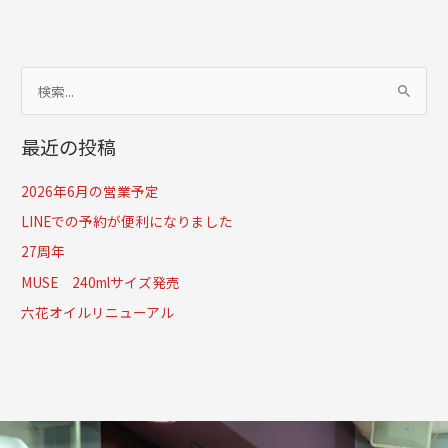
検
索
最近の投稿
対
象
2026年6月の営業予定
:
LINEでの予約が便利になりました
27周年
MUSE 240mlサイズ発売
六花オイルリニューアル