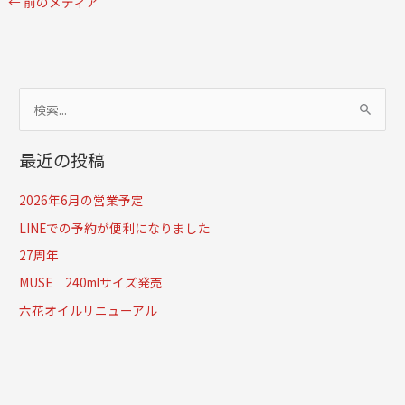
←
前のメディア
検
索
最近の投稿
対
象
2026年6月の営業予定
:
LINEでの予約が便利になりました
27周年
MUSE 240mlサイズ発売
六花オイルリニューアル