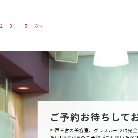
2
3
…
5
次 »
ご予約お待ちして
神戸三宮の美容室、グラスルーツは完全
たはLINEからのご予約がご利用いただ