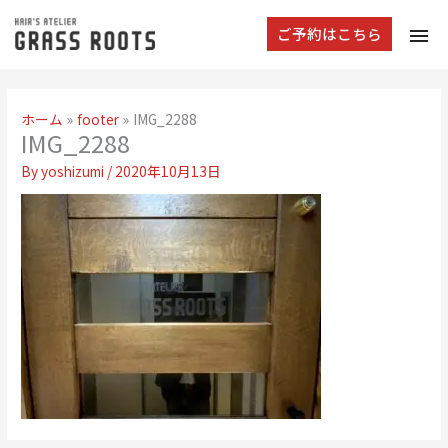
tog
ご予約はこちら
navi
ホーム
footer
IMG_2288
IMG_2288
By
yoshizumi
/
2020年10月13日