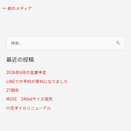
←
前のメディア
検
索
最近の投稿
対
象
2026年6月の営業予定
:
LINEでの予約が便利になりました
27周年
MUSE 240mlサイズ発売
六花オイルリニューアル