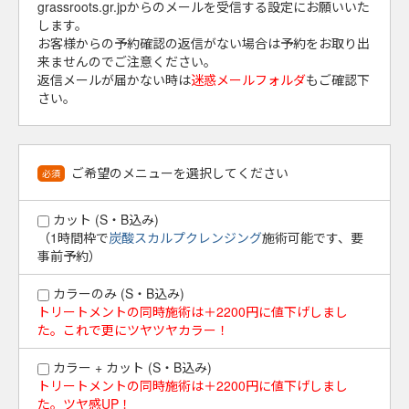
grassroots.gr.jpからのメールを受信する設定にお願いいた
します。
お客様からの予約確認の返信がない場合は予約をお取り出
来ませんのでご注意ください。
返信メールが届かない時は
迷惑メールフォルダ
もご確認下
さい。
ご希望のメニューを選択してください
必須
カット (S・B込み)
（1時間枠で
炭酸スカルプクレンジング
施術可能です、要
事前予約）
カラーのみ (S・B込み)
トリートメントの同時施術は＋2200円に値下げしまし
た。これで更にツヤツヤカラー！
カラー + カット (S・B込み)
トリートメントの同時施術は＋2200円に値下げしまし
た。ツヤ感UP！