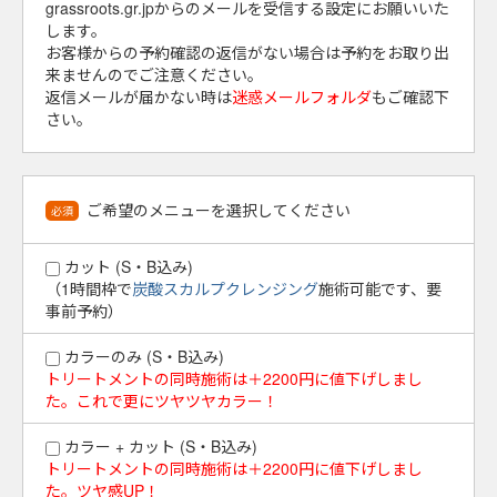
grassroots.gr.jpからのメールを受信する設定にお願いいた
します。
お客様からの予約確認の返信がない場合は予約をお取り出
来ませんのでご注意ください。
返信メールが届かない時は
迷惑メールフォルダ
もご確認下
さい。
ご希望のメニューを選択してください
必須
カット (S・B込み)
（1時間枠で
炭酸スカルプクレンジング
施術可能です、要
事前予約）
カラーのみ (S・B込み)
トリートメントの同時施術は＋2200円に値下げしまし
た。これで更にツヤツヤカラー！
カラー + カット (S・B込み)
トリートメントの同時施術は＋2200円に値下げしまし
た。ツヤ感UP！