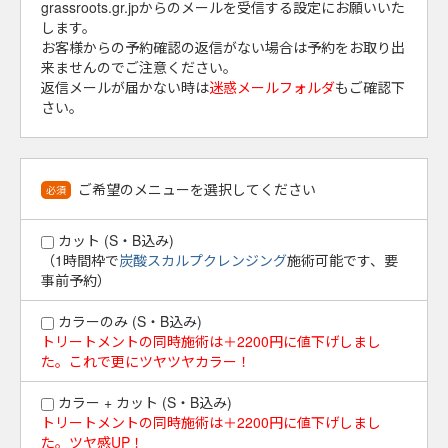
grassroots.gr.jpからのメールを受信する設定にお願いいた
します。
お客様からの予約確認の返信がない場合は予約をお取り出
来ませんのでご注意ください。
返信メールが届かない時は
迷惑メールフォルダ
もご確認下
さい。
ご希望のメニューを選択してください
必須
カット (S・B込み)
（1時間枠で
炭酸スカルプクレンジング
施術可能です、要
事前予約）
カラーのみ (S・B込み)
トリートメントの同時施術は＋2200円に値下げしまし
た。これで更にツヤツヤカラー！
カラー + カット (S・B込み)
トリートメントの同時施術は＋2200円に値下げしまし
た。ツヤ感UP！